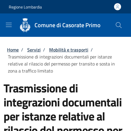
Salta al contenuto principale
Skip to footer content
Regione Lombardia
Comune di Casorate Primo
Briciole di pane
Home
/
Servizi
/
Mobilità e trasporti
/
Trasmissione di integrazioni documentali per istanze
relative al rilascio del permesso per transito e sosta in
zona a traffico limitato
Trasmissione di
integrazioni documentali
per istanze relative al
rilascio del permesso per