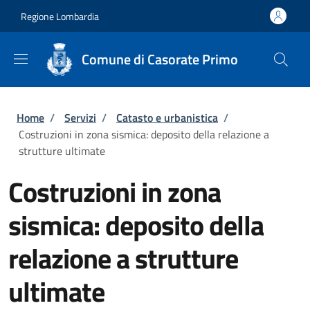
Salta al contenuto principale
Skip to footer content
Regione Lombardia
Comune di Casorate Primo
Briciole di pane
Home
/
Servizi
/
Catasto e urbanistica
/
Costruzioni in zona sismica: deposito della relazione a
strutture ultimate
Costruzioni in zona
sismica: deposito della
relazione a strutture
ultimate