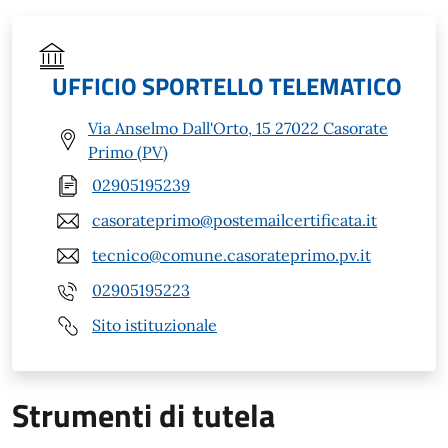
UFFICIO SPORTELLO TELEMATICO
Via Anselmo Dall'Orto, 15 27022 Casorate
Primo (PV)
02905195239
casorateprimo@postemailcertificata.it
tecnico@comune.casorateprimo.pv.it
02905195223
Sito istituzionale
Strumenti di tutela