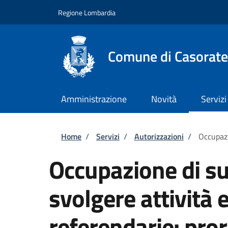
Salta al contenuto principale
Skip to footer content
Regione Lombardia
Comune di Casorate
Amministrazione
Novità
Servizi
Briciole di pane
Home
/
Servizi
/
Autorizzazioni
/
Occupazi
Occupazione di su
svolgere attività e
referendarie: pro