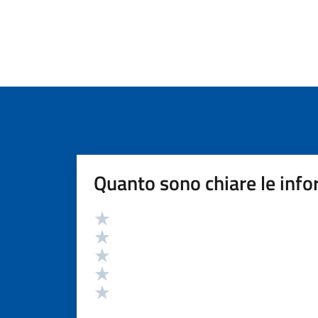
Quanto sono chiare le info
Valutazione
Valuta 5 stelle su 5
Valuta 4 stelle su 5
Valuta 3 stelle su 5
Valuta 2 stelle su 5
Valuta 1 stelle su 5