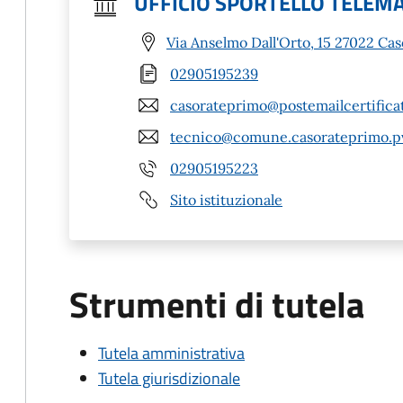
UFFICIO SPORTELLO TELEM
Via Anselmo Dall'Orto, 15 27022 Ca
02905195239
casorateprimo@postemailcertificat
tecnico@comune.casorateprimo.pv
02905195223
Sito istituzionale
Strumenti di tutela
Tutela amministrativa
Tutela giurisdizionale