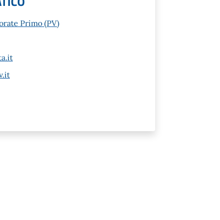
ATICO
sorate Primo (PV)
a.it
.it