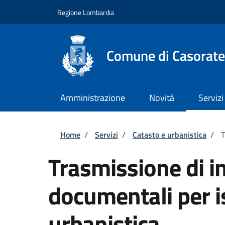
Salta al contenuto principale
Skip to footer content
Regione Lombardia
Comune di Casorate
Amministrazione
Novità
Servizi
Briciole di pane
Home
/
Servizi
/
Catasto e urbanistica
/
T
Trasmissione di i
documentali per i
urbanistica