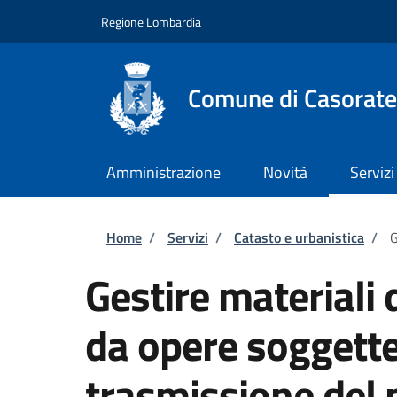
Salta al contenuto principale
Skip to footer content
Regione Lombardia
Comune di Casorate
Amministrazione
Novità
Servizi
Briciole di pane
Home
/
Servizi
/
Catasto e urbanistica
/
G
Gestire materiali
da opere soggette
trasmissione del p