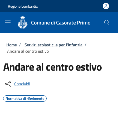
Salta al contenuto principale
Skip to footer content
Regione Lombardia
Comune di Casorate Primo
Briciole di pane
Home
/
Servizi scolastici e per l'infanzia
/
Andare al centro estivo
Andare al centro estivo
Condividi
Normativa di riferimento