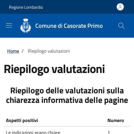
Salta al contenuto principale
Skip to footer content
Regione Lombardia
Comune di Casorate Primo
Briciole di pane
Home
/
Riepilogo valutazioni
Riepilogo valutazioni
Riepilogo delle valutazioni sulla
chiarezza informativa delle pagine
Aspetti positivi
Numero
Le indicazioni erano chiare
1