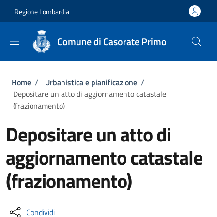
Salta al contenuto principale
Skip to footer content
Regione Lombardia
Comune di Casorate Primo
Briciole di pane
Home
/
Urbanistica e pianificazione
/
Depositare un atto di aggiornamento catastale
(frazionamento)
Depositare un atto di
aggiornamento catastale
(frazionamento)
Condividi