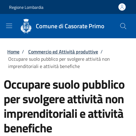
Salta al contenuto principale
Skip to footer content
Regione Lombardia
Comune di Casorate Primo
Briciole di pane
Home
/
Commercio ed Attività produttive
/
Occupare suolo pubblico per svolgere attività non
imprenditoriali e attività benefiche
Occupare suolo pubblico
per svolgere attività non
imprenditoriali e attività
benefiche