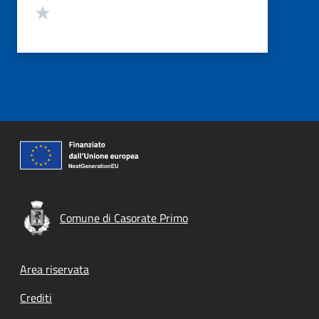
Valuta 1 stelle su 5
Comune di Casorate Primo
Footer menu
Area riservata
Crediti