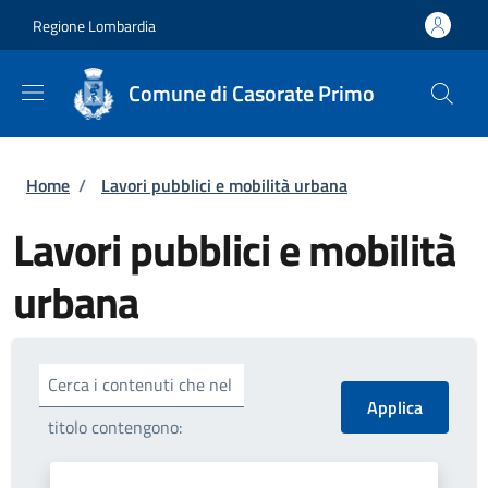
Salta al contenuto principale
Skip to footer content
Regione Lombardia
Comune di Casorate Primo
Briciole di pane
Home
/
Lavori pubblici e mobilità urbana
Lavori pubblici e mobilità
urbana
Cerca i contenuti che nel
titolo contengono: