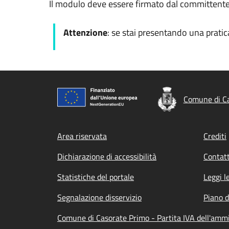
Il modulo deve essere firmato dal committente 
Attenzione
: se stai presentando una pratic
Comune di C
Footer menu
Area riservata
Crediti
Dichiarazione di accessibilità
Contatt
Statistiche del portale
Leggi l
Segnalazione disservizio
Piano d
Comune di Casorate Primo - Partita IVA dell'am