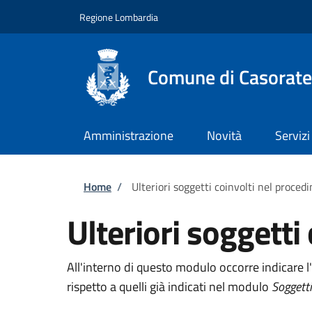
Salta al contenuto principale
Skip to footer content
Regione Lombardia
Comune di Casorate
Amministrazione
Novità
Servizi
Briciole di pane
Home
/
Ulteriori soggetti coinvolti nel proce
Ulteriori soggetti
All'interno di questo modulo occorre indicare l'
rispetto a quelli già indicati nel modulo
Soggetti