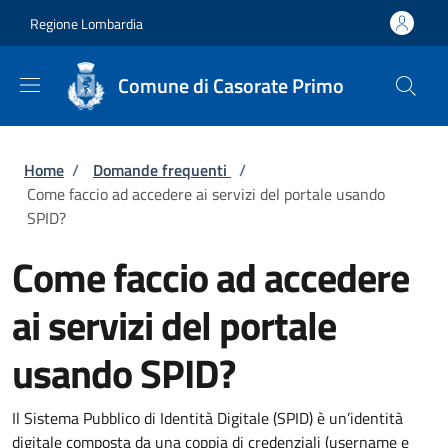
Salta al contenuto principale
Skip to footer content
Regione Lombardia
Comune di Casorate Primo
Briciole di pane
Home
/
Domande frequenti
/
Come faccio ad accedere ai servizi del portale usando
SPID?
Come faccio ad accedere
ai servizi del portale
usando SPID?
Il Sistema Pubblico di Identità Digitale (SPID) è un’identità
digitale composta da una coppia di credenziali (username e