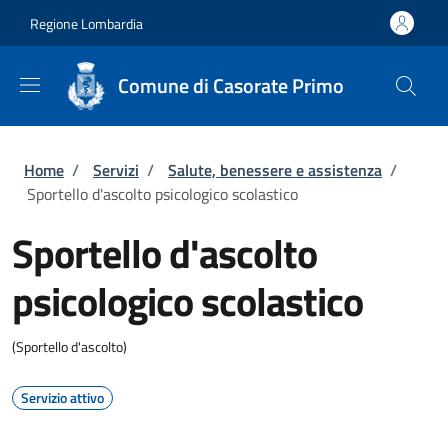
Salta al contenuto principale
Skip to footer content
Regione Lombardia
Comune di Casorate Primo
Briciole di pane
Home
/
Servizi
/
Salute, benessere e assistenza
/
Sportello d'ascolto psicologico scolastico
Sportello d'ascolto
psicologico scolastico
(Sportello d'ascolto)
Servizio attivo