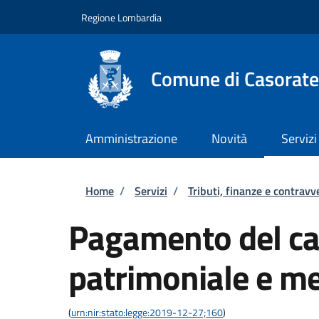
Salta al contenuto principale
Skip to footer content
Regione Lombardia
Comune di Casorate
Amministrazione
Novità
Servizi
Briciole di pane
Home
/
Servizi
/
Tributi, finanze e contravv
Pagamento del ca
patrimoniale e me
(
urn:nir:stato:legge:2019-12-27;160
)