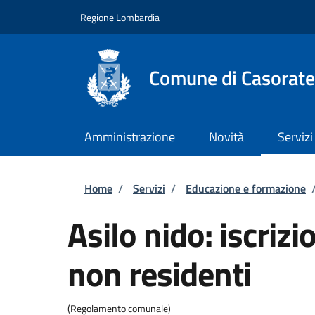
Salta al contenuto principale
Skip to footer content
Regione Lombardia
Comune di Casorate
Amministrazione
Novità
Servizi
Briciole di pane
Home
/
Servizi
/
Educazione e formazione
Asilo nido: iscrizi
non residenti
(Regolamento comunale)