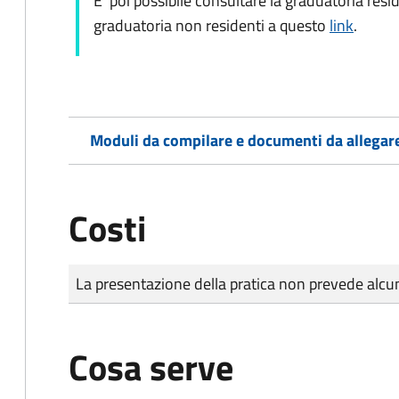
E' poi possibile consultare la graduatoria res
graduatoria non residenti a questo
link
.
Moduli da compilare e documenti da allegar
Costi
Tipo di pagamento
Importo
La presentazione della pratica non prevede al
Cosa serve