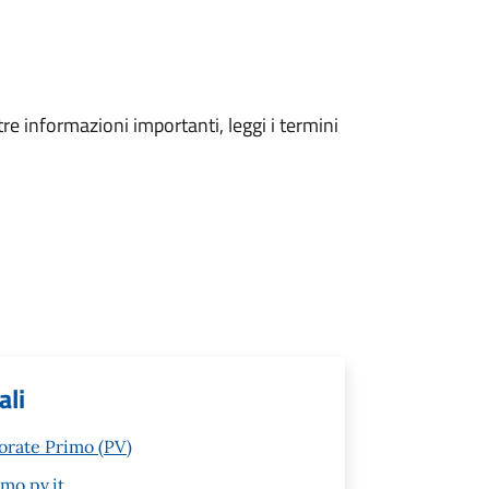
tre informazioni importanti, leggi i termini
ali
sorate Primo (PV)
mo.pv.it