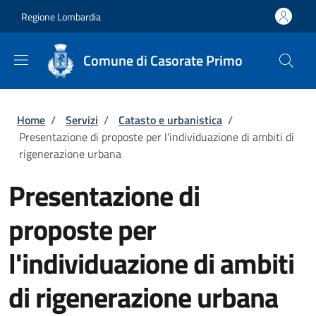
Salta al contenuto principale
Skip to footer content
Regione Lombardia
Comune di Casorate Primo
Briciole di pane
Home
/
Servizi
/
Catasto e urbanistica
/
Presentazione di proposte per l'individuazione di ambiti di
rigenerazione urbana
Presentazione di
proposte per
l'individuazione di ambiti
di rigenerazione urbana