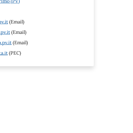
rimo (PV)
v.it
(Email)
pv.it
(Email)
pv.it
(Email)
a.it
(PEC)