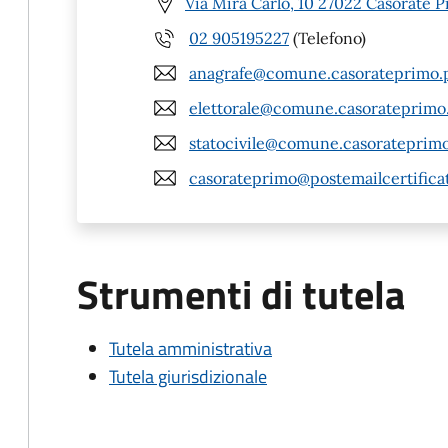
Via Mira Carlo, 10 27022 Casorate P
02 905195227
(Telefono)
anagrafe@comune.casorateprimo.p
elettorale@comune.casorateprimo.
statocivile@comune.casorateprimo.
casorateprimo@postemailcertificat
Strumenti di tutela
Tutela amministrativa
Tutela giurisdizionale