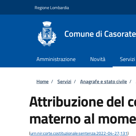
Salta al contenuto principale
Skip to footer content
Regione Lombardia
Comune di Casorate
Amministrazione
Novità
Servizi
Briciole di pane
Home
/
Servizi
/
Anagrafe e stato civile
/
Attribuzione del
materno al momen
(
urn:nir:corte.costituzionale:sentenza:2022-04-27;131
)