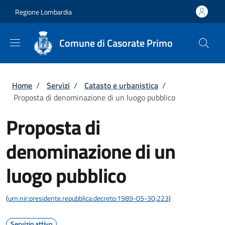
Salta al contenuto principale
Skip to footer content
Regione Lombardia
Comune di Casorate Primo
Briciole di pane
Home
/
Servizi
/
Catasto e urbanistica
/
Proposta di denominazione di un luogo pubblico
Proposta di
denominazione di un
luogo pubblico
(
urn:nir:presidente.repubblica:decreto:1989-05-30;223
)
Servizio attivo