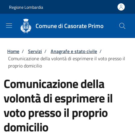
Salta al contenuto principale
Skip to footer content
Regione Lombardia
Comune di Casorate Primo
Briciole di pane
Home
/
Servizi
/
Anagrafe e stato civile
/
Comunicazione della volontà di esprimere il voto presso il
proprio domicilio
Comunicazione della
volontà di esprimere il
voto presso il proprio
domicilio