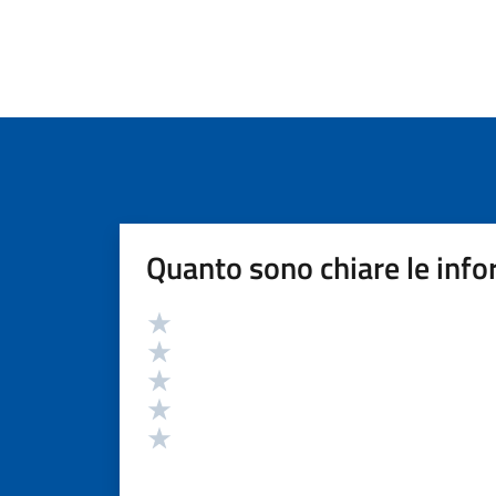
Quanto sono chiare le info
Valutazione
Valuta 5 stelle su 5
Valuta 4 stelle su 5
Valuta 3 stelle su 5
Valuta 2 stelle su 5
Valuta 1 stelle su 5