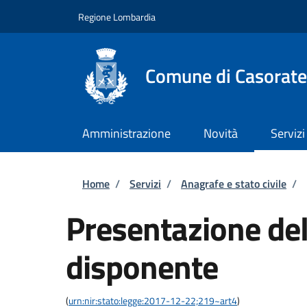
Salta al contenuto principale
Skip to footer content
Regione Lombardia
Comune di Casorate
Amministrazione
Novità
Servizi
Briciole di pane
Home
/
Servizi
/
Anagrafe e stato civile
/
Presentazione del
disponente
(
urn:nir:stato:legge:2017-12-22;219~art4
)