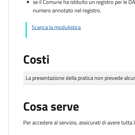
se il Comune ha istituito un registro per le 
numero annotato nel registro.
Scarica la modulistica
Costi
Tipo di pagamento
Importo
La presentazione della pratica non prevede al
Cosa serve
Per accedere al servizio, assicurati di avere tutt