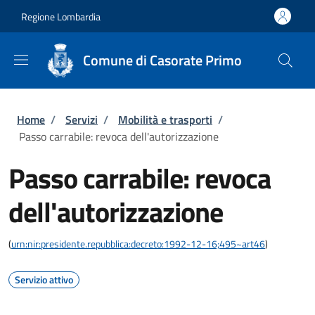
Salta al contenuto principale
Skip to footer content
Regione Lombardia
Comune di Casorate Primo
Briciole di pane
Home
/
Servizi
/
Mobilità e trasporti
/
Passo carrabile: revoca dell'autorizzazione
Passo carrabile: revoca
dell'autorizzazione
(
urn:nir:presidente.repubblica:decreto:1992-12-16;495~art46
)
Servizio attivo