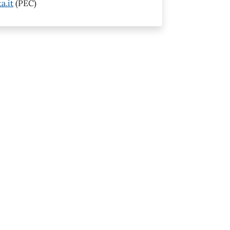
a.it
(PEC)