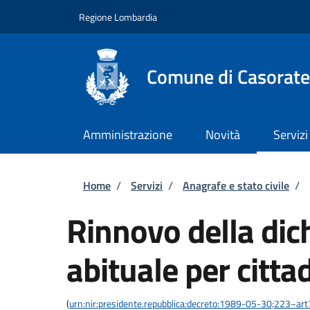
Salta al contenuto principale
Skip to footer content
Regione Lombardia
Comune di Casorate
Amministrazione
Novità
Servizi
Briciole di pane
Home
/
Servizi
/
Anagrafe e stato civile
/
Rinnovo della dic
abituale per citta
(
urn:nir:presidente.repubblica:decreto:1989-05-30;223~art