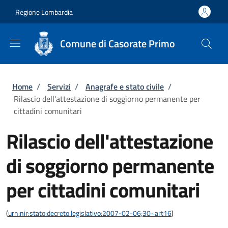
Salta al contenuto principale
Skip to footer content
Regione Lombardia
Comune di Casorate Primo
Briciole di pane
Home
/
Servizi
/
Anagrafe e stato civile
/
Rilascio dell'attestazione di soggiorno permanente per
cittadini comunitari
Rilascio dell'attestazione
di soggiorno permanente
per cittadini comunitari
(
urn:nir:stato:decreto.legislativo:2007-02-06;30~art16
)