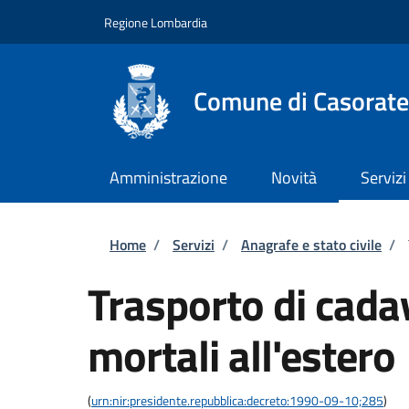
Salta al contenuto principale
Skip to footer content
Regione Lombardia
Comune di Casorate
Amministrazione
Novità
Servizi
Briciole di pane
Home
/
Servizi
/
Anagrafe e stato civile
/
Trasporto di cadav
mortali all'estero
(
urn:nir:presidente.repubblica:decreto:1990-09-10;285
)